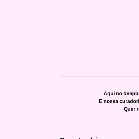
Aqui no
deepb
E nossa curadori
Quer r