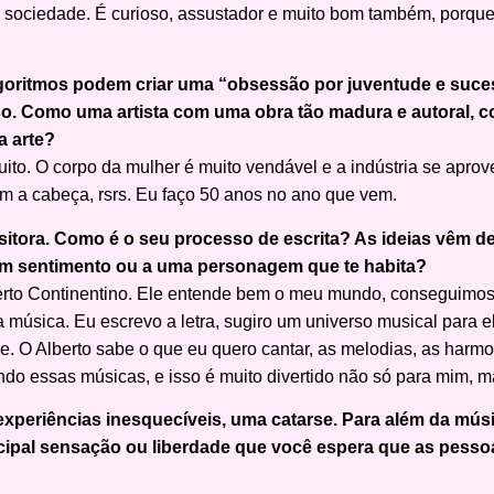
 sociedade. É curioso, assustador e muito bom também, porqu
oritmos podem criar uma “obsessão por juventude e suces
so. Como uma artista com uma obra tão madura e autoral, 
a arte?
to. O corpo da mulher é muito vendável e a indústria se aprove
m a cabeça, rsrs. Eu faço 50 anos no ano que vem.
sitora. Como é o seu processo de escrita? As ideias vêm 
um sentimento ou a uma personagem que te habita?
lberto Continentino. Ele entende bem o meu mundo, conseguimos
música. Eu escrevo a letra, sugiro um universo musical para
e. O Alberto sabe o que eu quero cantar, as melodias, as har
do essas músicas, e isso é muito divertido não só para mim, m
periências inesquecíveis, uma catarse. Para além da músi
incipal sensação ou liberdade que você espera que as pesso