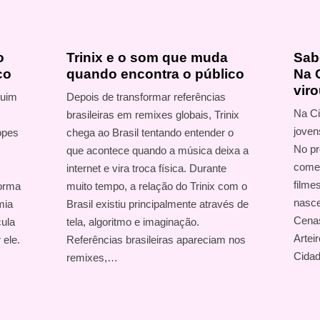
o
Trinix e o som que muda
Sabo
co
quando encontra o público
Na 
vir
quim
Depois de transformar referências
Na Ci
brasileiras em remixes globais, Trinix
joven
opes
chega ao Brasil tentando entender o
No pr
que acontece quando a música deixa a
começ
internet e vira troca física. Durante
filme
forma
muito tempo, a relação do Trinix com o
nasce
mia
Brasil existiu principalmente através de
Cenas
cula
tela, algoritmo e imaginação.
Artei
 ele.
Referências brasileiras apareciam nos
Cida
remixes,…