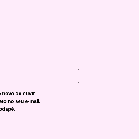
.
.
o novo de ouvir.
to no seu e-mail.
rodapé.