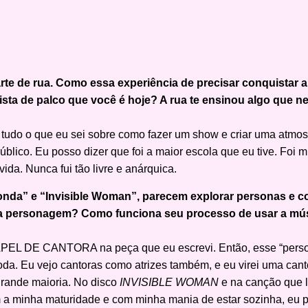
rte de rua. Como essa experiência de precisar conquistar a
artista de palco que você é hoje? A rua te ensinou algo que
 tudo o que eu sei sobre como fazer um show e criar uma atmo
público. Eu posso dizer que foi a maior escola que eu tive. Foi mui
vida. Nunca fui tão livre e anárquica.
da” e “Invisible Woman”, parecem explorar personas e con
 personagem? Como funciona seu processo de usar a músi
PAPEL DE CANTORA na peça que eu escrevi. Então, esse “perso
da. Eu vejo cantoras como atrizes também, e eu virei uma cant
grande maioria. No disco
INVISIBLE WOMAN
e na canção que l
m a minha maturidade e com minha mania de estar sozinha, eu p