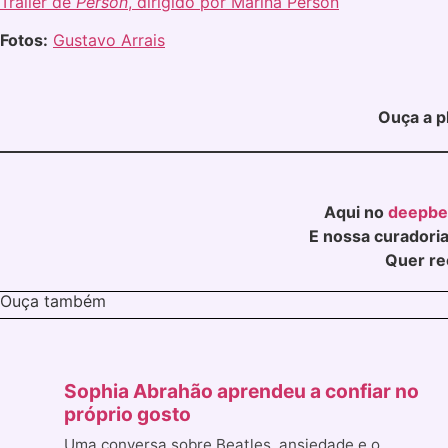
Trailer de
Person
, dirigido por Marina Person
Fotos:
Gustavo Arrais
Ouça a p
Aqui no
deepbe
E nossa curadoria
Quer re
Ouça também
Sophia Abrahão aprendeu a confiar no
próprio gosto
Uma conversa sobre Beatles, ansiedade e o