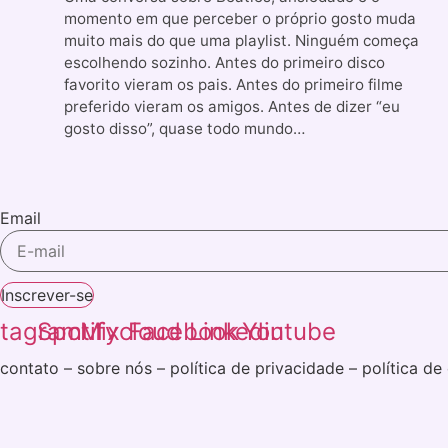
momento em que perceber o próprio gosto muda
muito mais do que uma playlist. Ninguém começa
escolhendo sozinho. Antes do primeiro disco
favorito vieram os pais. Antes do primeiro filme
preferido vieram os amigos. Antes de dizer “eu
gosto disso”, quase todo mundo…
Email
Inscrever-se
stagram
Spotify
Mixcloud
Facebook
Linkedin
Youtube
contato
–
sobre nós
–
política de privacidade
–
política de