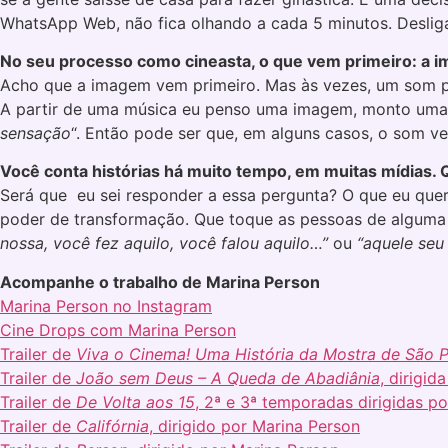
WhatsApp Web, não fica olhando a cada 5 minutos. Desliga 
No seu processo como cineasta, o que vem primeiro: a i
Acho que a imagem vem primeiro. Mas às vezes, um som p
A partir de uma música eu penso uma imagem, monto uma c
sensação
“. Então pode ser que, em alguns casos, o som v
Você conta histórias há muito tempo, em muitas mídias. 
Será que eu sei responder a essa pergunta? O que eu que
poder de transformação. Que toque as pessoas de alguma f
nossa, você fez aquilo, você falou aquilo…”
ou
“aquele seu 
Acompanhe o trabalho de Marina Person
Marina Person no Instagram
Cine Drops com Marina Person
Trailer de
Viva o Cinema! Uma História da Mostra de São 
Trailer de
João sem Deus – A Queda de Abadiânia
, dirigid
Trailer de
De Volta aos 15
, 2ª e 3ª temporadas dirigidas p
Trailer de
Califórnia
, dirigido por Marina Person