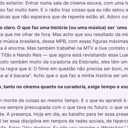
 exterior. Entrar numa sala de cinema escura, com uma tela
o faz muito bem. E o rádio traz coisas que eu não estou e
icas que não esperava que de repente estão ali. Adoro ouvi
o claro. O que faz uma história (ou uma música) ser ‘uma 
ia que me olhar de fora. Mas acho que sou resultado da min
 música brasileira, dessa MPB, com essas figuras máximas 
ista é enorme. Mas também trabalhei na MTV e tive contato 
Titãs e Nando Reis — que agora está revisitando esse Luau
E gosto também muito da curadoria da Eldorado, eles têm u
ma regra que é: O filme em questão não precisa ser bom, m
ca aí é bacana
“. Acho que o que faz a minha história ser uma
lho, tanto no cinema quanto na curadoria, exige tempo e 
 monte de coisas ao mesmo tempo. E o que eu aprendi é qu
ava sempre preocupada com o que tava no futuro: o que v
. A presença. Hoje em dia, eu batalho para ter essa presen
ícil ter essa disciplina em tempos de redes sociais, de hip
ão. Falar: “
Vou desligar. Eu não vou atender o WhatsApp
.”