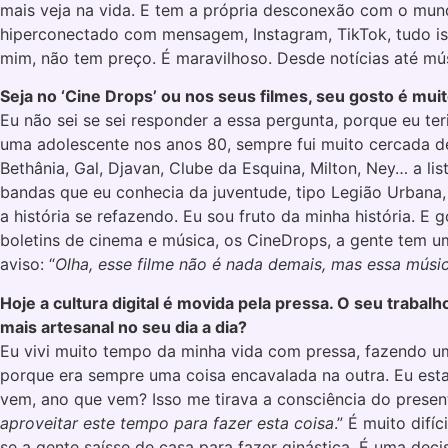
mais veja na vida. E tem a própria desconexão com o mundo
hiperconectado com mensagem, Instagram, TikTok, tudo iss
mim, não tem preço. É maravilhoso. Desde notícias até mús
Seja no ‘Cine Drops’ ou nos seus filmes, seu gosto é muit
Eu não sei se sei responder a essa pergunta, porque eu ter
uma adolescente nos anos 80, sempre fui muito cercada de
Bethânia, Gal, Djavan, Clube da Esquina, Milton, Ney… a l
bandas que eu conhecia da juventude, tipo Legião Urbana, 
a história se refazendo. Eu sou fruto da minha história. 
boletins de cinema e música, os CineDrops, a gente tem u
aviso: “
Olha, esse filme não é nada demais, mas essa músi
Hoje a cultura digital é movida pela pressa. O seu traba
mais artesanal no seu dia a dia?
Eu vivi muito tempo da minha vida com pressa, fazendo um
porque era sempre uma coisa encavalada na outra. Eu est
vem, ano que vem? Isso me tirava a consciência do presente
aproveitar este tempo para fazer esta coisa
.” É muito dif
se a gente saísse de casa para fazer ginástica. É uma decis