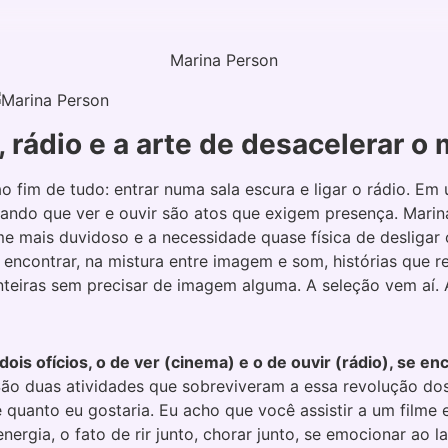
Marina Person
 rádio e a arte de desacelerar o
 ao fim de tudo: entrar numa sala escura e ligar o rádio. 
ando que ver e ouvir são atos que exigem presença. Marina
me mais duvidoso e a necessidade quase física de desligar 
e encontrar, na mistura entre imagem e som, histórias qu
nteiras sem precisar de imagem alguma. A seleção vem aí. A
ois ofícios, o de ver (cinema) e o de ouvir (rádio), se en
São duas atividades que sobreviveram a essa revolução dos
quanto eu gostaria. Eu acho que você assistir a um filme 
nergia, o fato de rir junto, chorar junto, se emocionar ao