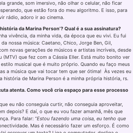
 grande, som imersivo, não olhar o celular, não ficar
sperando, que estão fora do meu algoritmo. E isso, para
r rádio, adoro ir ao cinema.
história da Marina Person’? Qual é a sua assinatura?
ha vivência, da minha vida, da época que eu vivi. Eu fui
da nossa música: Caetano, Chico, Jorge Ben, Gil,
com novas gerações de músicos e artistas incríveis, desde
 (MTV) que fez com a Cássia Eller. Está muito bonito ver
m estilo musical que é muito próprio. Quando eu faço meus
as a música que vai tocar tem que ser ótima! Às vezes eu
 história de Marina Person é a minha própria história, rs.
escuta atenta. Como você cria espaço para esse processo
e eu não conseguia curtir, não conseguia aproveitar,
em depois? E daí, o que eu vou fazer amanhã, mês que
ça. Para falar: “
Estou fazendo uma coisa, eu tenho que
erconectividade. Mas é necessário fazer um esforço. É como
 Vai escrever um texto? Liga o computador, desliga o