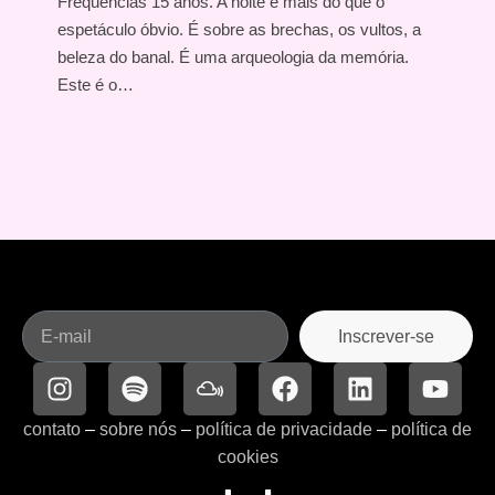
Frequências 15 anos. A noite é mais do que o
espetáculo óbvio. É sobre as brechas, os vultos, a
beleza do banal. É uma arqueologia da memória.
Este é o…
Inscrever-se
contato
–
sobre nós
–
política de privacidade
–
política de
cookies