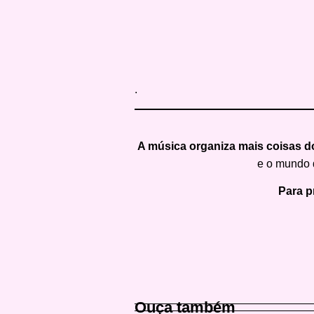
.
A música organiza mais coisas d
e o mundo q
Para p
Ouça também