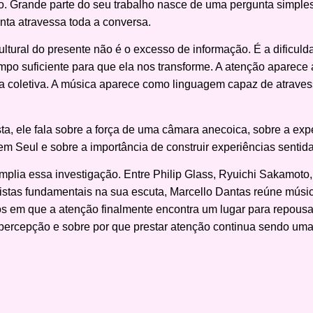
Grande parte do seu trabalho nasce de uma pergunta simple
ta atravessa toda a conversa.
ultural do presente não é o excesso de informação. É a dificu
empo suficiente para que ela nos transforme. A atenção aparec
a coletiva. A música aparece como linguagem capaz de atravess
.
ta, ele fala sobre a força de uma câmara anecoica, sobre a ex
Seul e sobre a importância de construir experiências sentidas
plia essa investigação. Entre Philip Glass, Ryuichi Sakamoto,
tistas fundamentais na sua escuta, Marcello Dantas reúne mú
s em que a atenção finalmente encontra um lugar para repous
 percepção e sobre por que prestar atenção continua sendo uma