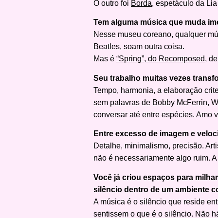
O outro foi
Borda
, espetáculo da Li
Tem alguma música que muda ime
Nesse museu coreano, qualquer músic
Beatles, soam outra coisa.
Mas é
“Spring”, do Recomposed
, d
Seu trabalho muitas vezes trans
Tempo, harmonia, a elaboração crite
sem palavras de Bobby McFerrin, W
conversar até entre espécies. Amo 
Entre excesso de imagem e veloc
Detalhe, minimalismo, precisão. Ar
não é necessariamente algo ruim. A 
Você já criou espaços para milh
silêncio dentro de um ambiente c
A música é o silêncio que reside e
sentissem o que é o silêncio. Não h