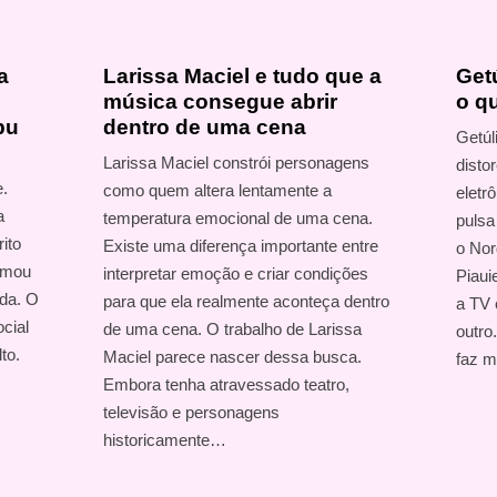
a
Larissa Maciel e tudo que a
Get
música consegue abrir
o qu
bu
dentro de uma cena
Getúl
Larissa Maciel constrói personagens
disto
e.
como quem altera lentamente a
eletr
a
temperatura emocional de uma cena.
pulsa
rito
Existe uma diferença importante entre
o Nord
ormou
interpretar emoção e criar condições
Piaui
ada. O
para que ela realmente aconteça dentro
a TV 
cial
de uma cena. O trabalho de Larissa
outro
to.
Maciel parece nascer dessa busca.
faz m
Embora tenha atravessado teatro,
televisão e personagens
historicamente…