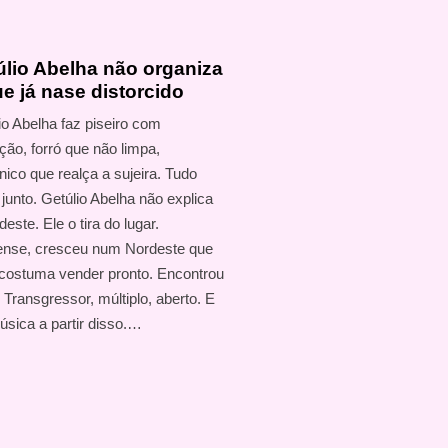
úlio Abelha não organiza
e já nase distorcido
io Abelha faz piseiro com
rção, forró que não limpa,
ônico que realça a sujeira. Tudo
 junto. Getúlio Abelha não explica
este. Ele o tira do lugar.
ense, cresceu num Nordeste que
costuma vender pronto. Encontrou
. Transgressor, múltiplo, aberto. E
úsica a partir disso.…