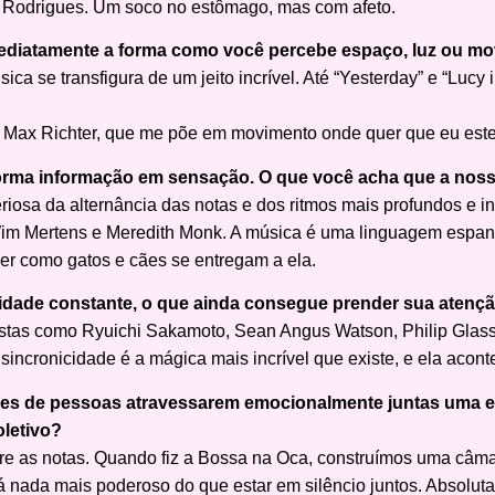
a Rodrigues. Um soco no estômago, mas com afeto.
diatamente a forma como você percebe espaço, luz ou m
a se transfigura de um jeito incrível. Até “Yesterday” e “Lucy 
e Max Richter, que me põe em movimento onde quer que eu est
forma informação em sensação. O que você acha que a nos
riosa da alternância das notas e dos ritmos mais profundos e i
im Mertens e Meredith Monk. A música é uma linguagem espan
ver como gatos e cães se entregam a ela.
idade constante, o que ainda consegue prender sua atençã
tistas como Ryuichi Sakamoto, Sean Angus Watson, Philip Glas
sincronicidade é a mágica mais incrível que existe, e ela aco
ares de pessoas atravessarem emocionalmente juntas uma 
oletivo?
ntre as notas. Quando fiz a Bossa na Oca, construímos uma câ
á nada mais poderoso do que estar em silêncio juntos. Absoluta