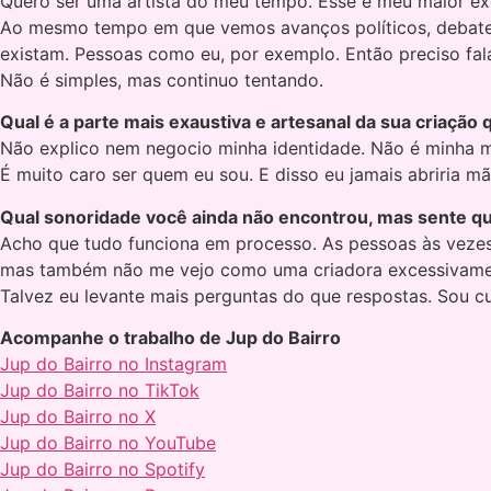
Quero ser uma artista do meu tempo. Esse é meu maior exe
Ao mesmo tempo em que vemos avanços políticos, debates
existam. Pessoas como eu, por exemplo. Então preciso fal
Não é simples, mas continuo tentando.
Qual é a parte mais exaustiva e artesanal da sua criação
Não explico nem negocio minha identidade. Não é minha m
É muito caro ser quem eu sou. E disso eu jamais abriria mã
Qual sonoridade você ainda não encontrou, mas sente que
Acho que tudo funciona em processo. As pessoas às vezes 
mas também não me vejo como uma criadora excessivamen
Talvez eu levante mais perguntas do que respostas. Sou 
Acompanhe o trabalho de Jup do Bairro
Jup do Bairro no Instagram
Jup do Bairro no TikTok
Jup do Bairro no X
Jup do Bairro no YouTube
Jup do Bairro no Spotify