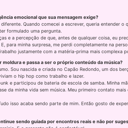
urgência emocional que sua mensagem exige?
i diferente. Quando comecei a escrever, queria entender 
 ter formulado uma pergunta.
as e a percepção de que, antes de qualquer coisa, eu pre
. E, para minha surpresa, me perdi completamente na perso
. Trabalho justamente com a matéria-prima mais complexa p
moldura e passa a ser o próprio conteúdo da música?
umo. Sou nascida e criada no Capão Redondo, um dos berço
iviam o hip hop como trabalho e lazer.
punk e participou de bateria de escola de samba. Minha m
se da minha vida sem música. Meu primeiro contato mais di
o. Tudo isso acaba sendo parte de mim. Então gosto de exp
ntinue sendo guiada por encontros reais e não por suge