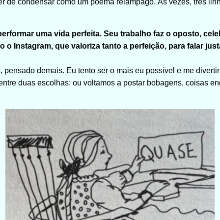
er de condensar como um poema relâmpago. Às vezes, três lin
rformar uma vida perfeita. Seu trabalho faz o oposto, cele
o Instagram, que valoriza tanto a perfeição, para falar ju
, pensado demais. Eu tento ser o mais eu possível e me divertir
entre duas escolhas: ou voltamos a postar bobagens, coisas e