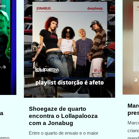
Marc
Shoegaze de quarto
pre
za
encontra o Lollapalooza
com a Jonabug
Marce
crian
Entre o quarto de ensaio e o maior
tremo
prend