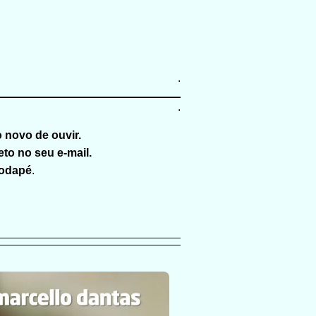
.
.
o novo de ouvir.
to no seu e-mail.
rodapé
.