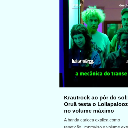
Krautrock ao pôr do sol:
Oruã testa o Lollapaloo
no volume máximo
A banda carioca explica como
repetição, improviso e volume ex