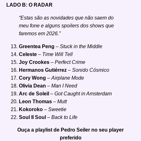
LADO B: O RADAR
“Estas são as novidades que não saem do
meu fone e alguns spoilers dos shows que
faremos em 2026.”
Greentea Peng
–
Stuck in the Middle
Celeste
–
Time Will Tell
Joy Crookes
–
Perfect Crime
Hermanos Gutiérrez
–
Sonido Cósmico
Cory Wong
–
Airplane Mode
Olivia Dean
–
Man I Need
Arc de Soleil
–
Got Caught in Amsterdam
Leon Thomas
–
Mutt
Kokoroko
–
Sweetie
Soul II Soul
–
Back to Life
Ouça a playlist de Pedro Seiler no seu player
preferido