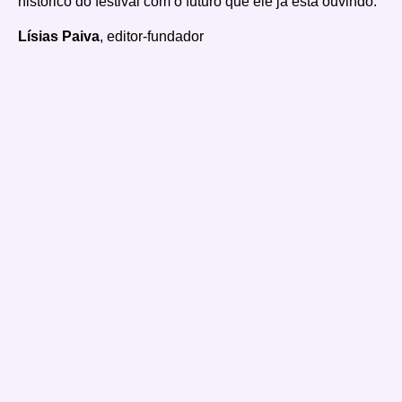
histórico do festival com o futuro que ele já está ouvindo.
Lísias Paiva
, editor-fundador