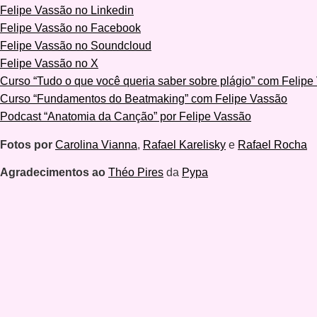
Felipe Vassão no Linkedin
Felipe Vassão no Facebook
Felipe Vassão no Soundcloud
Felipe Vassão no X
Curso “Tudo o que você queria saber sobre plágio” com Felipe
Curso “Fundamentos do Beatmaking” com Felipe Vassão
Podcast “Anatomia da Canção” por Felipe Vassão
Fotos por
Carolina Vianna
,
Rafael Karelisky
e
Rafael Rocha
Agradecimentos ao
Théo Pires
da
Pypa