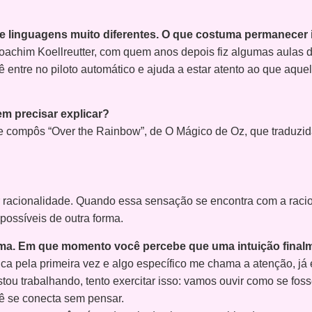
ias e linguagens muito diferentes. O que costuma permanec
oachim Koellreutter, com quem anos depois fiz algumas aulas 
cê entre no piloto automático e ajuda a estar atento ao que aqu
m precisar explicar?
e compôs “Over the Rainbow”, de O Mágico de Oz, que traduzid
racionalidade. Quando essa sensação se encontra com a racion
possíveis de outra forma.
forma. Em que momento você percebe que uma intuição final
ela primeira vez e algo específico me chama a atenção, já er
ou trabalhando, tento exercitar isso: vamos ouvir como se fosse
ê se conecta sem pensar.