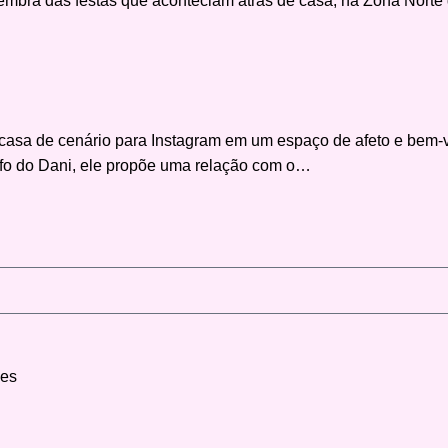
 lembra das festas que aconteciam atrás de casa, na Zona Nort
 casa de cenário para Instagram em um espaço de afeto e bem-v
fo do Dani, ele propõe uma relação com o…
ies