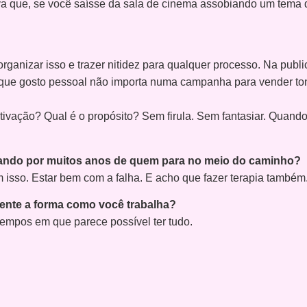
va que, se você saísse da sala de cinema assobiando um tema de
rganizar isso e trazer nitidez para qualquer processo. Na publ
do que gosto pessoal não importa numa campanha para vender ton
ivação? Qual é o propósito? Sem firula. Sem fantasiar. Quando 
riando por muitos anos de quem para no meio do caminho?
m isso. Estar bem com a falha. E acho que fazer terapia também.
ente a forma como você trabalha?
 tempos em que parece possível ter tudo.