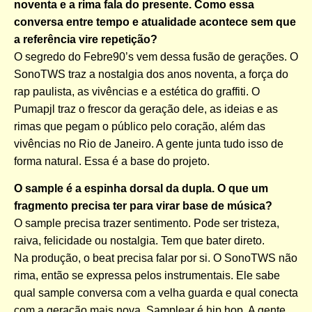
noventa e a rima fala do presente. Como essa
conversa entre tempo e atualidade acontece sem que
a referência vire repetição?
O segredo do Febre90’s vem dessa fusão de gerações. O
SonoTWS traz a nostalgia dos anos noventa, a força do
rap paulista, as vivências e a estética do graffiti. O
Pumapjl traz o frescor da geração dele, as ideias e as
rimas que pegam o público pelo coração, além das
vivências no Rio de Janeiro. A gente junta tudo isso de
forma natural. Essa é a base do projeto.
O sample é a espinha dorsal da dupla. O que um
fragmento precisa ter para virar base de música?
O sample precisa trazer sentimento. Pode ser tristeza,
raiva, felicidade ou nostalgia. Tem que bater direto.
Na produção, o beat precisa falar por si. O SonoTWS não
rima, então se expressa pelos instrumentais. Ele sabe
qual sample conversa com a velha guarda e qual conecta
com a geração mais nova. Samplear é hip hop. A gente